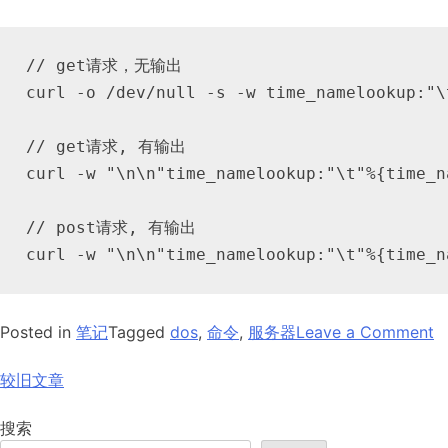
// get请求，无输出

curl -o /dev/null -s -w time_namelookup:"\
// get请求, 有输出

curl -w "\n\n"time_namelookup:"\t"%{time_n
// post请求, 有输出

curl -w "\n\n"time_namelookup:"\t"%{time_n
o
Posted in
笔记
Tagged
dos
,
命令
,
服务器
Leave a Comment
文
较旧文章
cu
章
搜索