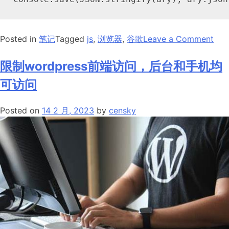
on
Posted in
笔记
Tagged
js
,
浏览器
,
谷歌
Leave a Comment
谷
歌
限制wordpress前端访问，后台和手机均
浏
可访问
览
器
Posted on
14 2 月, 2023
by
censky
控
制
台
中
将
Js
中
的
变
量