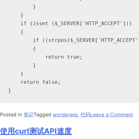
        } 

    } 

    if (isset ($_SERVER['HTTP_ACCEPT']))

    { 

        if ((strpos($_SERVER['HTTP_ACCEPT'
        {

            return true;

        } 

    } 

    return false;

on
Posted in
笔记
Tagged
wordpress
,
代码
Leave a Comment
限
制
使用curl测试API速度
wo