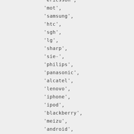
            'mot',

            'samsung',

            'htc',

            'sgh',

            'lg',

            'sharp',

            'sie-',

            'philips',

            'panasonic',

            'alcatel',

            'lenovo',

            'iphone',

            'ipod',

            'blackberry',

            'meizu',

            'android',
