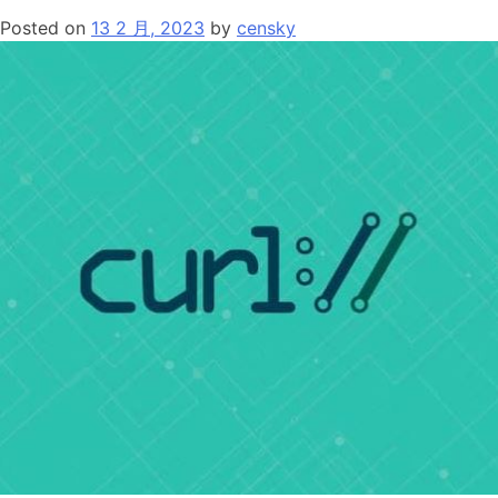
前
Posted on
13 2 月, 2023
by
censky
端
访
问
后
台
和
手
机
均
可
访
问