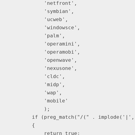
            'netfront',

            'symbian',

            'ucweb',

            'windowsce',

            'palm',

            'operamini',

            'operamobi',

            'openwave',

            'nexusone',

            'cldc',

            'midp',

            'wap',

            'mobile'

            ); 

        if (preg_match("/(" . implode('|',
        {

            return true;
