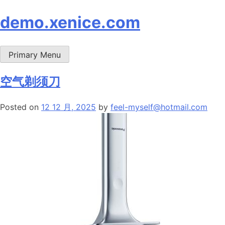
Skip
demo.xenice.com
to
content
Primary Menu
空气剃须刀
Posted on
12 12 月, 2025
by
feel-myself@hotmail.com