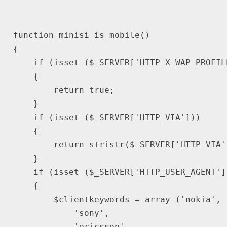
function minisi_is_mobile()

{ 

    if (isset ($_SERVER['HTTP_X_WAP_PROFILE
    {

        return true;

    } 

    if (isset ($_SERVER['HTTP_VIA']))

    { 

        return stristr($_SERVER['HTTP_VIA'
    } 

    if (isset ($_SERVER['HTTP_USER_AGENT'])
    {

        $clientkeywords = array ('nokia',

            'sony',

            'ericsson',
