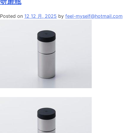
研磨瓶
机
Posted on
12 12 月, 2025
by
feel-myself@hotmail.com