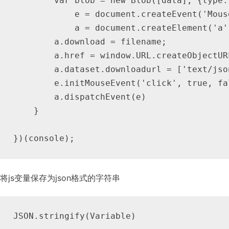
        var blob = new Blob([data], {type:
            e = document.createEvent('Mouse
            a = document.createElement('a')
        a.download = filename;

        a.href = window.URL.createObjectURL
        a.dataset.downloadurl = ['text/jso
        e.initMouseEvent('click', true, fa
        a.dispatchEvent(e)

    }

})(console);
将js变量保存为json格式的字符串
JSON.stringify(Variable)